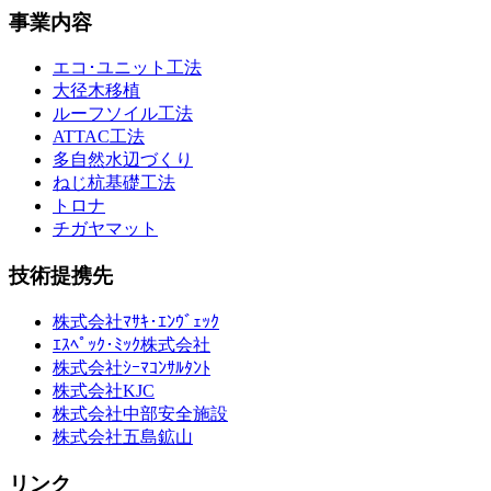
事業内容
エコ･ユニット工法
大径木移植
ルーフソイル工法
ATTAC工法
多自然水辺づくり
ねじ杭基礎工法
トロナ
チガヤマット
技術提携先
株式会社ﾏｻｷ･ｴﾝｳﾞｪｯｸ
ｴｽﾍﾟｯｸ･ﾐｯｸ株式会社
株式会社ｼｰﾏｺﾝｻﾙﾀﾝﾄ
株式会社KJC
株式会社中部安全施設
株式会社五島鉱山
リンク